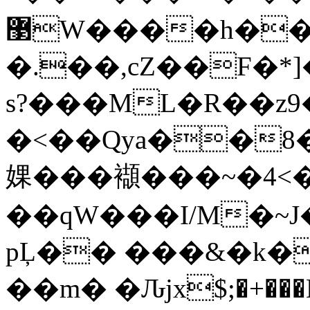
޳W����h���bǚшwu)�df�"��h0���t\
�.��,cZ��F�*
s?���ML�R��z
9
�<��Qya��8�
婐���襭���~�4<�
��qW���I/M�~J��ʶ��
pĻ�� ���&�k�
��m� �Ԉjx$;�+���