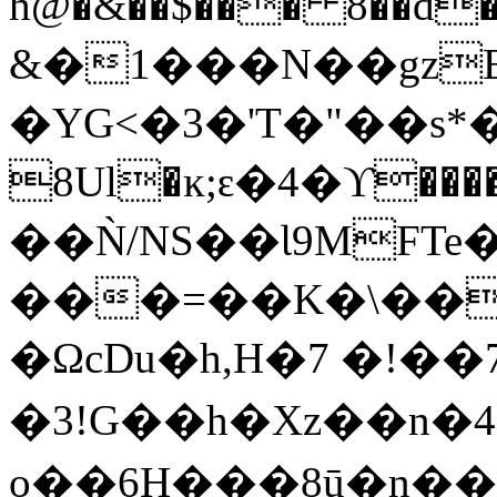
h@�&��$��� 8��d�(n=
&�1���N��gzB
�YG<�3�'T�"��s*�
8Uӏ�ĸ;ԑ�4�ϒ���
��Ǹ/NS��Ɩ9MF
���=��K�\��
�ΩcDu�h,H�7 �!��
�3!G��h�Xz��n�
o��6H���8ū�n��