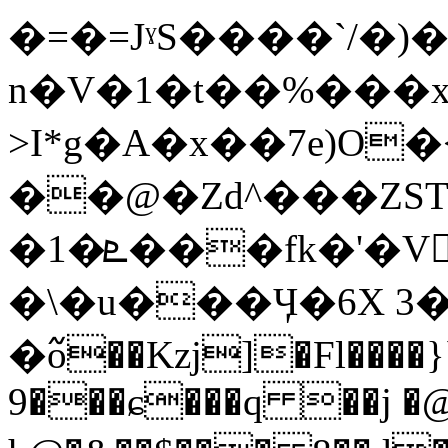
�=�=JˠS����`/�
n�V�1�t��%���
>I*g�A�x��7e)O
��@�Zd^���ZS
�1�ܧ���fk�'�V𿺰�k�w��UM��}�
�\�u���Ӌ�6X 3
�߬o��Kzj]�Fl����
9���ɕ���q ��j �