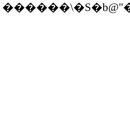
������\�S�b@"