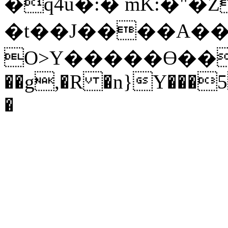
�q4u�:� mK:�"�Z
�t��J����A���
O>Y�����Ө���
��g,�R �n}Y���5
�