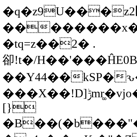
�q�z9U���z߼2\(��:�����/
��������x��
�tq=z��2� .
卻!t�/H��'���ĤE
��Y44��kSP�ԅ���
[}
�B��(�b���"