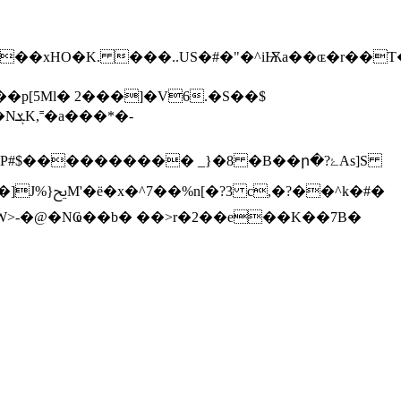
��xHO�K. ���..US�#�"�^iѬa��ɶ�r��T
p[5Ml� 2���]�V6.�S��$
��^k�#�