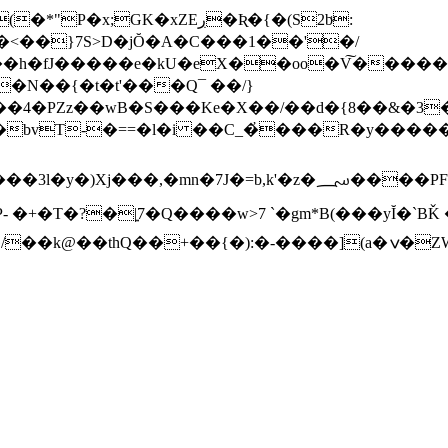
GK�xZEڔ�Ʀ�{�(S2bͧ:
�<��}7S>D�jŎ�A�C���1��'�/
�h�fJ�����e�kU�eX��oo�V͠�����
�4�PZz��wB�S���Ke�X��/��d�{8��&�3��
'�z�؄����PFP#$���������� _}�8 �B��ր�?ۓAs]S
�Q����w>7 `�gm*B(���yĬ�`BǨ �]J%}ﱖM'�ё�x�^7��%n[�?3 c,�?
:�-����](a�ݍ�ZW>-�@�NҨ��b� ��>r�2��e��K��7B�