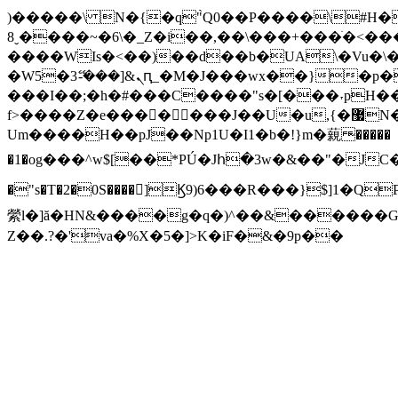
)�����\ N�{�q"̀Q0��P����\#H�(�*"P�x;
8ˬ����~�6\�_Z�i��,��\���+���ׁ�<��
����WIs�<��)��d��b�UA\�Vu�\�
�W5�ܢ&[���-ޭ3ԥ_�M�J���wx��}�p��N��{�t�t'���Q¯ ��/}
���I��;�h�#���C����"s�[���˕pH��
f>����Z�e���򙈼����J��U�u,{�޷N�bvT-�==�l�i ��C_�҆���R�y�����NܮK,˭�a���*�-
Um����H��pJ��Np1U�I1�b�!}m�藽 ̴�����
�1�og���^w$[��*PÚ�Jհ�3w�&��"�JC���3l�y�)Xj���,�mn�7J�=b,k
�"s�T�2�0S����󐭪]Ϗ9)6���R���}$]1�QP- �+�T�?�|͍7
縈l�]ă�HN&����g�q�)^��&������G/��k@��thQ��+��{�)
Z��.?�'va�%X�5�]>K�iF�&�9p��