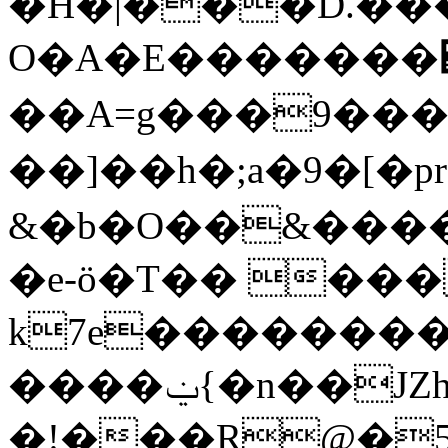
�H�|���D.���
O�A�E�������΋
��A=g���9��
��]��h�;a�9�[�pr���v�zW���0$��~
&�b�O��&����
�e-ö�T�� ���J
k7e��������^
����ݔ{�n��JZhX�_2ր�O�f��Տ_��k#qDY���;�
�!���R@�5'�