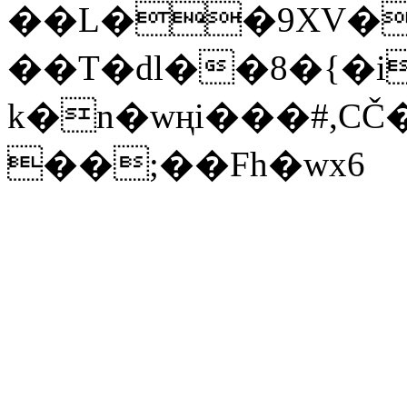
��L��9XV�
��T�dl��8�{�i
k�n�wңi���#,C
��;��Fh�wx6