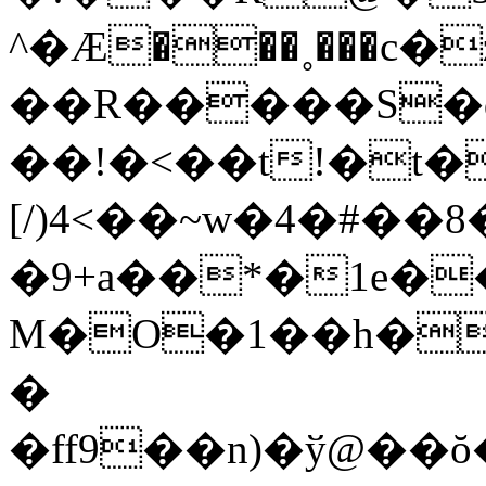
^�Ӕ���˳���c�
��R�����S�q
��!�<��t!�t��
[/)4<��~w�4�#��
�9+a��*�1e�
M�O�1��h�
�
�ff9��n)�ў@��ŏ�=