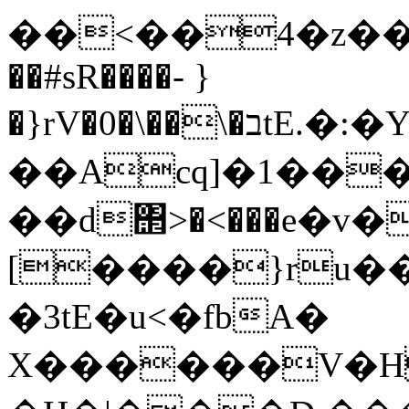
��<��4�z����
��#sR����- }
�}rV�0�\��\�בtE.�:�Y�w�.ZC�r$�1�IV��s�v�]�^��
��Acq]�1���
��d΢>�<���e�v
[����}ru�
�3tE�u<�fbA�
X������V�H