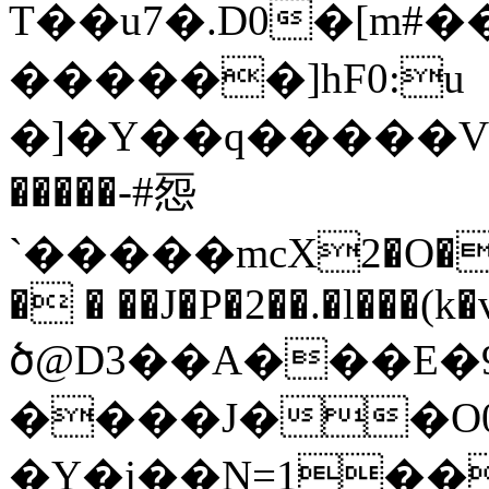
T��u7�.D0�[m#
������]hF0:u
�]�Y��q�����V
�����-#㤪
`�����mcX2�O�_�
� � ��J�P�2��.�l���
ծ@D3��A���E�9�
����J��O0
�Y�j��N=1��