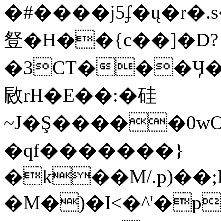
�#����j5ʄ�ų�r�.
豋�H��{c��]�D?
�3CT���Ӌ�
敐rH�E��:�硅
~J�Ş�����0
�qf�������}
�k��M/.p)��
�M�)�I<�^'�p�*K�f