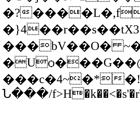
�?����L�,f
�}4��r��s��tX
���bV��O� ~��
�Uѻ���G��@ؽ��
���c�4~�*�!
Ն���/f>H�k��<�s'�r\