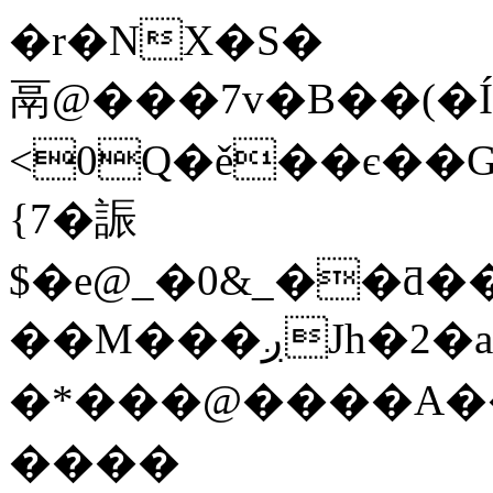
�r�NX�S�
⿀ @���7v�B��(�
<0Q�ě��є��
{7�誫
$�e@_�0&_��ƌ�
��M���ږJh�2�a������b�MK����;a�t0��!
�*���@����A��T
����