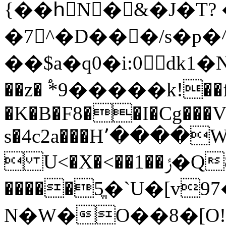
{��hِN�&�J�T?
�7^�D���/s�p
��$a�q0�i:0dk1�N�r��מW�,�H[`q�v�ݙ?
��z� ֠*9�����k!��
�K�B�F8��I�Cg���
s�4c2a���H՚����
 U<�X�<��1
�����5ֱ�`U�[v
N�W�O��8�[O!=