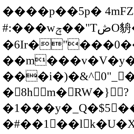
����p��5p� 4mFZe
#:���wݼ��"TڞO貈��-4.��,�O ����:�_
�6Ir�"���0
��m���v�V�y�
���i�)�&^0"_�
�8hm�RW�}?
�1���y�_Q�$5
�#��1��lk�U�