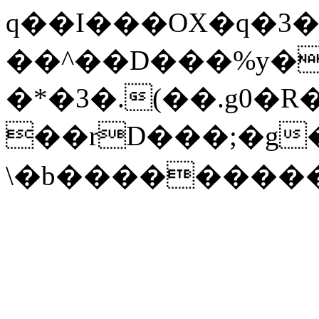
q��I���OX�q�3
��^��D���%y�
�*�3�.(��.g0�R
��rD���;�g
\�b���������