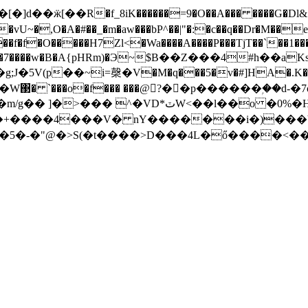
d��ӝ[��R�f_8iK������=9�O��A��� ����G�Dl&��j
~�,O�A�#��_�m�aw���bP^��|"�:�c��q��Dr�M��
��f�f�O�����H7Zl<�Wa����A����P���TjT��`��1���
�9�����7����w�B�A{pHRm)�Э~$B��Z���4#h��
`���o�f��� ���@?��p������ۭ��d-�7o
<��l��o �0%�H{���� !�&�M)����.2�!
Ȋ�+����4���V� nY�������i�)���Y�