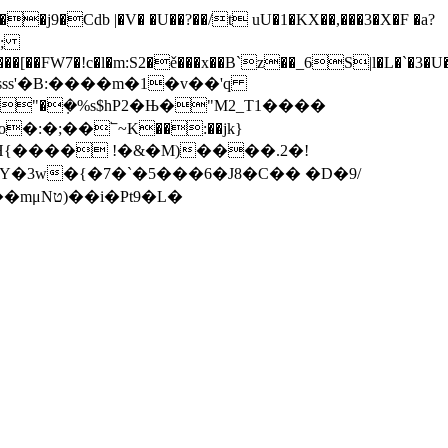
9�Cdb |�V� �U��?��/t uU�1�KX��,���3�X�F �a?
e;
��[��FW7�!c�l�m:S2�ě���x��B`z��_6S|l�L�`�3�U
aKsss'�B:����m�1�v��'q
�:�;��՟~K��:��jk}
3w�{�7�`�5���6�J8�C�� �D�9/
�A3���H�.�_�*���^��p� vM�U���5�-�"@�>S(�t����>D���4L�ő����<���mμNט)��i�Pt9�L�