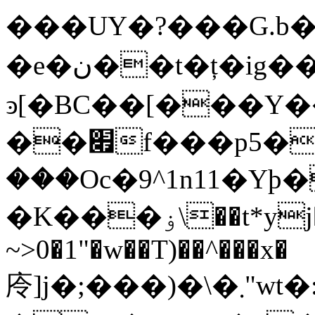
���UY�?���G.b�
�e�ن��t�ț�ig��[��w_�-
ͽ[�BC��[���Y
��׏f���p5�9�if;�=vxޫ��
���Oc�9^1n11�Yþ�
�K���ۏ\��t*yj�F��T�� ,��
~>0�1"�w��T)��^���x�
㡵]j�;���)�\�܂"wt�:o�\w��Cz���hg��`(������ݖS�Ὁ#rǲ���t�{m7bɏ!