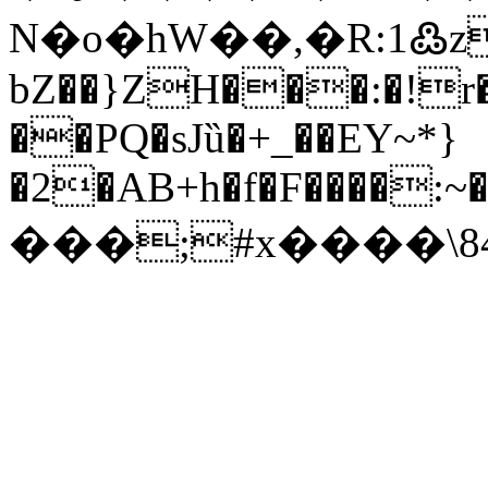
N�o�hW��,�R:1߷z
bZ��}ZH���:�!r
��PQ�sJȕ�+_��EY~*}
�2�AB+h�f�F����:~
���;#x����\8