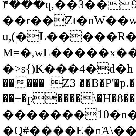
��۴�q,��3��9��/WG��z���T�2D
��r��Zt�nW��w
u,(�L�����R�
M=�,wL�����x��
�>s{)K���4�d�h ��;�ߢW 
�����_Z3 ��B�P'�p
��+�p����\�H�޲���8T� �v
�������10�n�
�Q#����E�nΆ\�