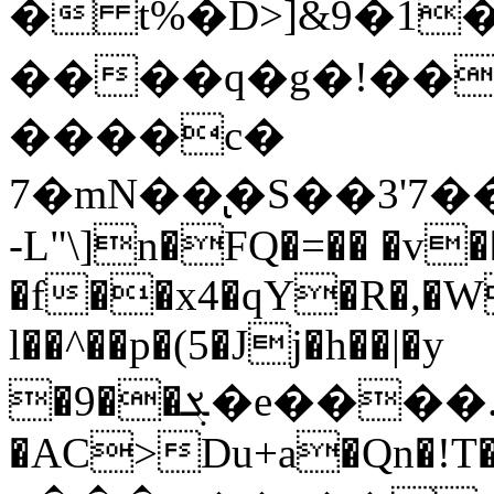
� t%�D>]&9�1��Θ���,}:
����q�g�!��
����c�
7�mN��̢�S��3'7
-L"\]n�FQ�=�� �v�
�f��x4�qY�R�,�W
l��^��p�(5�Jj�h��|�y
�9��ܮ�e����.^1F��*����qmÅB��ߢ��<�vrs���}o�|
�AC>Du+a�Qn�!T�`�K