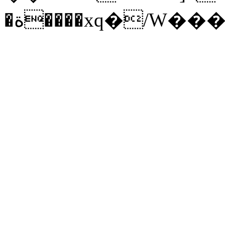
�ة����xq�/W��