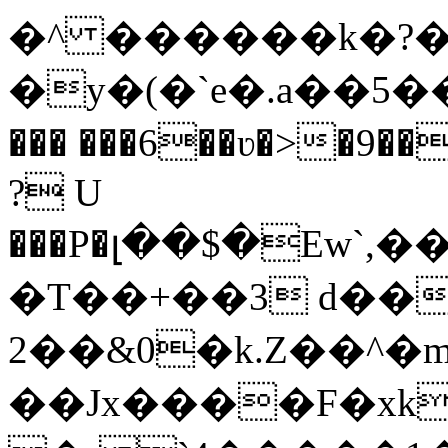
�^ ������k�?�
�y�(�`e�.a��5��
��� ���6��ʋ�>�9
? U
���P�լ��$�Ew`
�T��+��3 d��
2��&0�k.Z��^�
��Jx����F�xkX