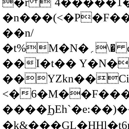
�r `4�����1
�n���(<�P�F��i��׃�����kDU��س��.�n�v��}y�Ч��)��*,�U"l�����Y�;s��x��
��n/
�t%M�N�؍\� q����B�L�G��������Uc�hK�E���e�Zr�����IɋC���A����FB�K.�i��q�(��0�������a�:+����k'���X�/
��I�t�� Y�N�
��YZkn��Ci
<�6�M��F���
����ϦEh`�e:��)���
�k&���GL�HHl�t6n