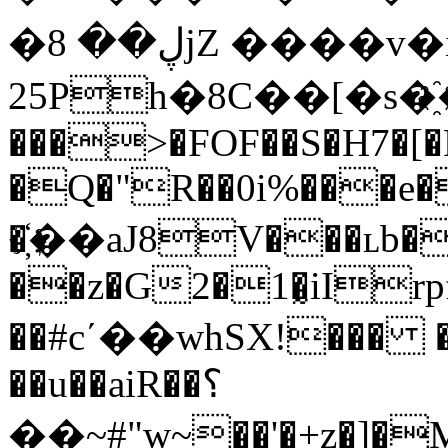
�ڸ�� 8jZ ����v�iwbH�kXY A��K
25Ph�8C��[�s�҈
���>�FOF��S�H7�[�
�Q�"R��0i%���e
�҉��aJ8V���ʟb�+
��z�G2�1�̰iIrp
��#c΄��whSX!��� ���
��u��aiR��؟
��~#"w~��'�+z�]�M