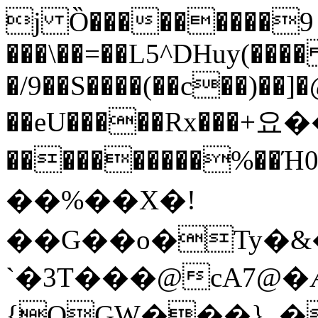
j Ȍ���������9 
���\��=��L5^DHuy(��
�/9��S����(��c��)��]
��eU�����Rx���+요�
����������%��Ή0
��%��X�!
��G��o�Ty�&
`�3T���@cA7@�
{QGW���}_�