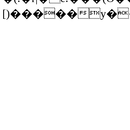
[)�����y�