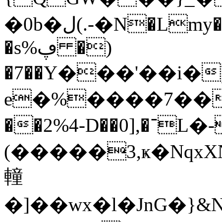
�0b�ل(.-�N�Lmy����0�m��H��$+�J:+��"�
�s%ڥ �)
�7��Y���'��i�)X�2��{���e���+\Tq�CprW H8/W
e�%����7���<ٯ�+��Gd`
��2%4-D��0],�־L�-yr��u@
(�����3,ҝ�Nqx
䡴
�]��wx�l�JnG�