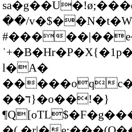
sa�g��U�!ø;���
��/v�$��N�t�W�h'ݨF�@�
#�����|��
ˈ+�B�Hr�P�Х{�1p
l�A�
�����oqc
��ד}�o��!�}
¶Q[oTL$�F�g�
�(.�r|�e:���(O�