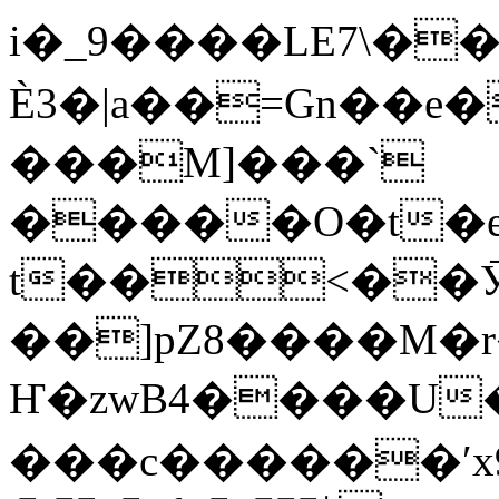
i�_9����LE7\��
Ѐ3�|a��=Gn��e�
���M]���`
�����O�t�e
t��
<��Ӯ
��]pZ8����M�r�68��
Ҥ�zwB4����U
���c������ʹx9o,�p5�+���ڏ