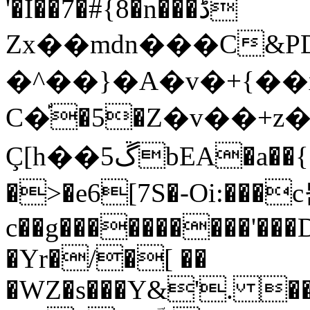
'�I��7�#{8�n���ڈ
Zx��mdn���C&P
�^��}�A�v�+{��xH�U
C�֡�5�Z�v��+z
Ç[h��ڱ5bEA�a��{�4[�b �Q���s
�>�e6[7S�-Oi:���
c��g����������'���D
�Yr�/�[ ��
�WZ�s���Y&'. ��