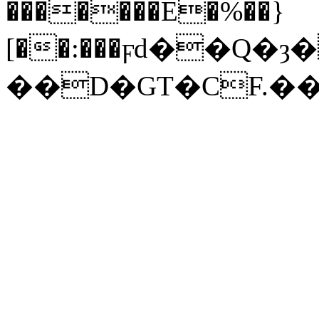
�������ؔE�%��}
[��:���ϝd��Q�ȝ
��D�GT�CF.��