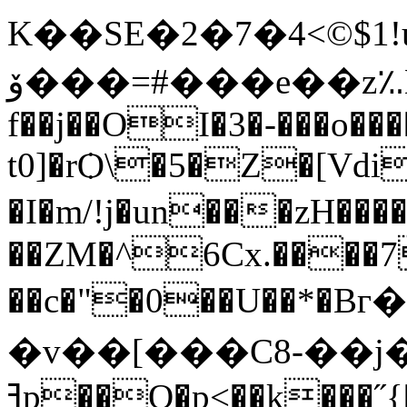
K��SE�2�7�4<©$
ۆ���=#���e��z؉E��0������(���K�B�]X���
f��j��OI�3�-���o����۔q� %�q(
t0]�rѺ\�5�Z�[Vd
�I�m/!j�un���zH��
��ZM�^6Cx.����7
�v��[���C8-��j�
ߔp��O�p<��k���˝{