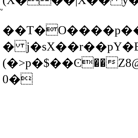
��T�O����p��
� j�sX��r��pY�
(�>p�$��Ͼ��Z
0�