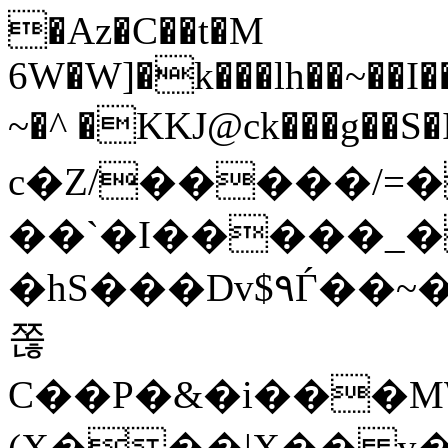
�Az�C��t�M
6W�W]�k���lh��~��I
~�^ �KKJ@ck���g��S�
c�Z/�����/=�
��`�I�����_
�hS���Dv$٩Ѓ��~��J�C"������=d�W
쫂
C��P�&�i���M
(X���|X�� y�.�A�d,u2��١C;m��<�he�5"��t z���g�