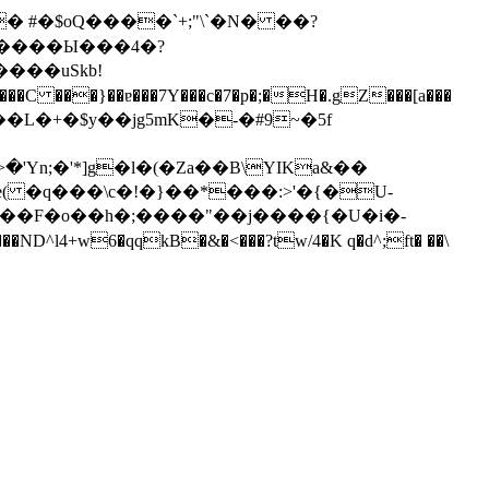
� #�$oQ����`+;"\`�N� ��?
����Ы���4�?
���uSkb!
( �q���\c�!�}��*���:>'�{�U-
 ����F�o��h�;����"��j����{�U�i�-
U��0,l����u�L(ZO5��<)��V��O��&Hc���\��gԫ97�OR �.E�m� t<���}ֱ�{؜�|���ND^l4+w6�qqkB�&�<���?tw/4�K q�d^;ft� ��\