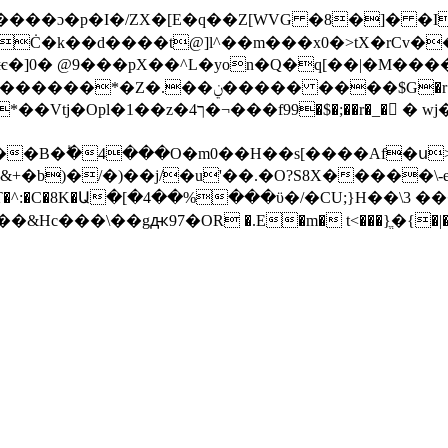
����ɔ�p�I�/ZX�[E�q��Z[WVG �8�]� �I
Ċ�k��d����t@]l^��m���x0�>tX�rCv�
�]0� @9���pX��^L�yon�Q�q[��|�M����
�b)�/�)��j/�u'��.�O?S8X�����\-e
�Y1#T�^:�C�8K�Ա�[�4��%���ϋ�/�CU;}H��\3
c���]���