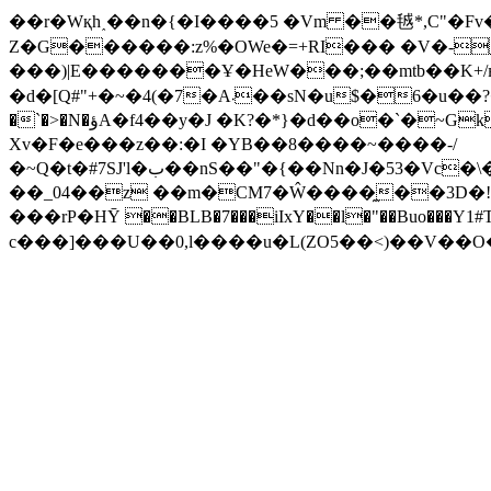
��r�Wқh˰��n�{�I����5 �Vm ��㲓*,C"�Fv
Z�G������:z%�OWe�=+RI��� �V�-
���)|E�������Ұ�HeW���;��mtb��K+/ѥ
�d�[Q#"+�~�4(�7�A܁��sN�u$�6�u��?������*�Z�.��ݧ����� ����$G�r���C ���}��ɐ���7Y���c�7�p�;�H�.gZ���[a���
�`�>�N�ؤA�f4��y�J �K?�*}�d��o�`�~Gk*��Vtj�Opl�1��z�ך4�¬���f99�$�;��r�_� � wj��L�+�$y��jg5mK�-�#9~�5f
Xv�F�e���z��:�I �YB��8����~����-/
�~Q�t�#7SJ'l�ب��nS��"�{��Nn�J�53�Vc�\��B�ؕ�4���O�m0��H��s[����Af�ս>�'Yn;�'*]g�l�(�Za��B\YIKa&��
��_04��z ��m�CM7�Ŵ����̼��3D�!&+
���rΡ�HȲ ��BLB�7���iIxY��l�"��Buo��