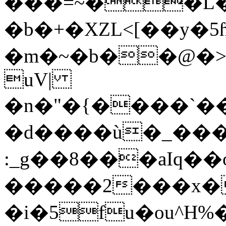
���=~��L�
�b�+�XZL<[��y�5
�m�~�b��@�>
uV|
�n�"�{����`��
�d����ù�_���
:_g��8���aIq��
�����2���x�
�i�5fu�ou^H