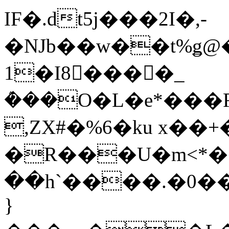
IF�.dt5j���2Ι�,-
�NJb��w��t%ǥ
1�I8����_
ܶ���O�L�e*���R
,ZX#�%6�ku x��
�R���U�m<*��
��h`����.�0�
}