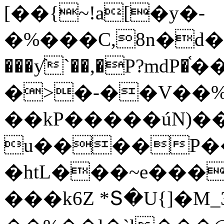
[��{~!a[�y�-
�%���C,8n�d
���ƴ`��,�P?mdP�֫
�>�-��V��%
��kP�����úN)��
u����P��6��A
�htL���~e���
���k6Z *Տ�U{]�M