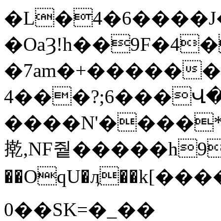
�L�4�6����J�
�OaȜ!h��9F�4
�7am�+�������U
4���?;6���Վ�
����N'����*
㨴,NF줱�����h9`
��OqU�ӆ��k[��
0��SK=�_��