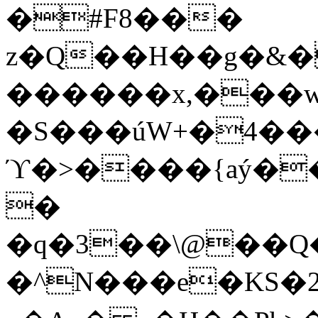
�#F8���
z�Q��H��g�&�
������x,���w
�S���úW+�4��
ϓ�>����{aý�
�
�q�3��\@��Q�
�^N���e�KS�