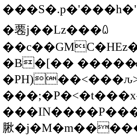
���S�.p�'���h�"
�䙴j��Lz���꒧
��c��GMС�HEz�
�B�[�� �����ܞ)ǰ�S�A+[
�PH)��<���ԉ
���;�P�<�t���x
���IN����P���
䐐�j�M�m���