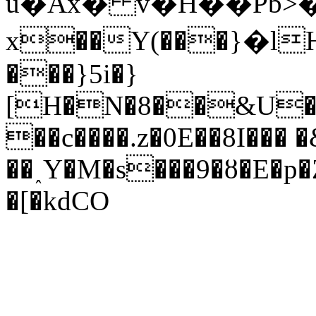
u�Ax� v�H��Pb>
x��Y(���}�lHu
���}5i�}
[H�N�8��&U�b�
��c����.z�0E��8I���
��˰Y�M�s���9�ȣ�E�p
�[�kdCO