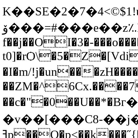
K��SE�2�7�4<©$
ۆ���=#���e��z؉E��0������(���K�B�]X���
f��j��OI�3�-���o����۔q� %�q(
t0]�rѺ\�5�Z�[Vd
�I�m/!j�un���zH��
��ZM�^6Cx.����7
�v��[���C8-��j�
ߔp��O�p<��k���˝{