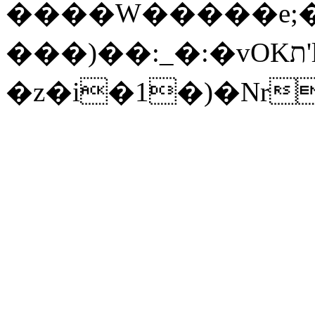
����W�����e;�p
���)��:_�:�vOKת'lG�O@��c�����O�(ڦ.�j�t�!
�z�i�1�)�Nr