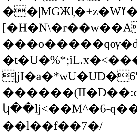
��|MGЖl֧�+z�Wߌ��q�˗\��ѹ�=
[�H�N\�r��w��A
���o�����qѹ�d
�t�U�%*;iL.x�<���oا��J�1Z=�@
|jI�a�*wU�UD�
������(II�D��:d
կ��lj<��M^�6-q��
��l��f��7�/