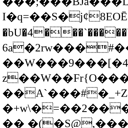
���;���BJȁ���L�
I�q=��S�jȼ8EOĒ��g5��C���Q.;͝�m���Ꞝ��c�ߵ����I
�bU�4���`�����U#Y}
6a�2rw���#��
��W���9���[�4
z��W��Fr{O��
��A`���#�_+Z$
�+w\�=��2����
�� �(�S@,���