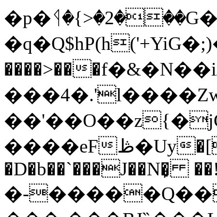
�p�ᛩ�{>�2���G
�q�Q$hP(h('+YiG�
����>���f�&�N��
���4�.'l����Z
��'��O��z{�
����eFڟ�Uy�[T�X����;� �;x�㏶
�D�b��`���J��N�̙ ��
�-�����Q��