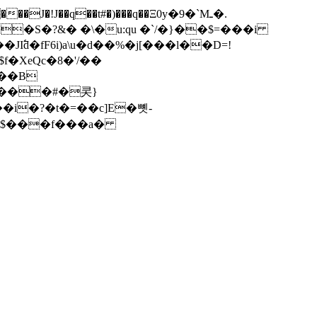
I߱d�fF6i)a\u�d��%�j[���l��D=!
M���#�㚑}
��i�?�t�=��c]E�뼷-