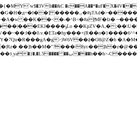
�����S�?&� �\�u:qu �`/�}��$=���i
3�+�A�w
��K��<�-�^B<�#a[ͤMF�fz� ~�����J
Y�7Qu�R���gA�g>)W6V��ặ�O8@Z�b �A�
�|Rz� ��]b��M�"?���/8yʋ��]h�z�@�
�ب���h��h>-C����$���f���a�