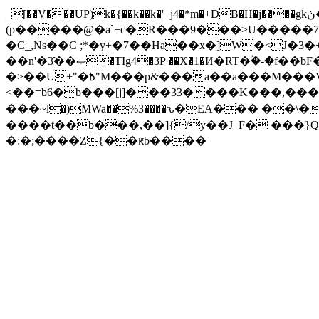
_[��V���UP)k�{��k��k�'+j4�*m�+DB�H�j����gkڽ�{�MY`w$�3Vb��&C �c��A��*�uF�X�4V�����J�!J��q��t#�)���q��Ξ0y�9�`Mـ�.
(p�����@�a`+c�R���9���>U�����7�G�H�д=�I��] �����ۍ�#şTAd�>�
�C_,Ns��C ;*�y+�7��Ha��x�]W�<J�
��n'�3҄��ޞ�TIg4�3P ��X�1�И�RT�ؙ�-�f��bF���|���EKI����ݹLo ��KpZV�A,�;��\U�$f�XeQc�8�'/��
�>��U+"�߿"M���p&���a��a���M���V��~��:l��0.v.�ETa�hׇy���+(R��o�}����6^^��B
<��=b6�b���[j]���33����K���,���
���~ӏ�)MWa��%3����ԅ�EA��� ��\�
����t��b���,��]{/y��J_F� ���}Q��ӟ͵ya�}�,�L5���� �
�:�;����Z
{��ԟb����