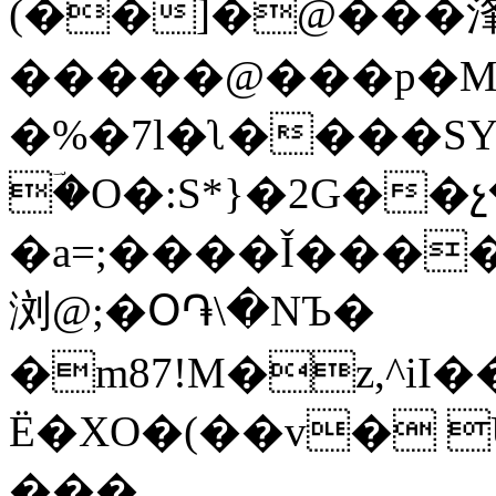
(��]�@���浲
�����@���p�
�%�7l�ʅ����SY
ؔ�O�:S*}�2G��չ
�a=;����Ǐ����
浏@;�Օ֏\�NЪ�
�m87!M�z,^iI
Ё�XO�(��v� 
���,