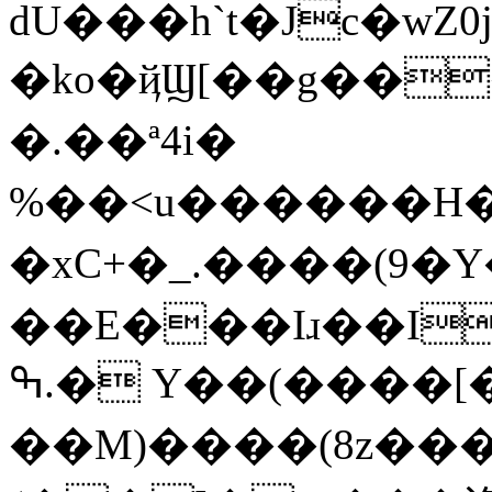
dU���h`t�Jc�wZ0j���W��V�l
�ko�ҋϢ[��g�����
�.��ª4i�
%��˂u������H��8�S&��)��غ���6;A��D��+
�xC+�_.����(9
��E���Iɹ��I���w�
ߒ.� Y��(����[�Y��{���
��M)����(8z��