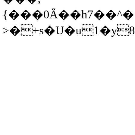
{���0Ǟ��h7��^��