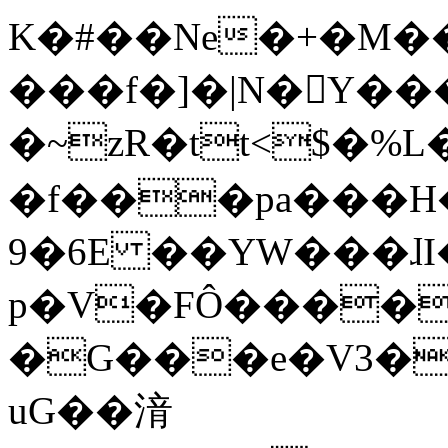
K�#��Ne�+�M��
���f�]�|N�Y��
�~zR�tt<$�%L��ߍ�3�Hf'��
�f���pa���H�
9�6E ��YW���ɺI
p�V�FÔ����
�G���e�V3�
uG��湇